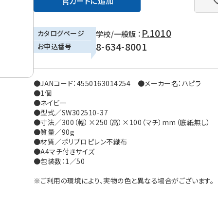
カートに追加
P.1010
カタログページ
学校/一般版 ：
8-634-8001
お申込番号
●JANコード：4550163014254 ●メーカー名：ハピラ
●1個
●ネイビー
●型式／SW302510-37
●寸法／300（幅）×250（高）×100（マチ）mm（底紙無し）
●質量／90g
●材質／ポリプロピレン不織布
●A4マチ付きサイズ
●包装数：1／50
※ご利用の環境により、実物の色と異なる場合がございます。