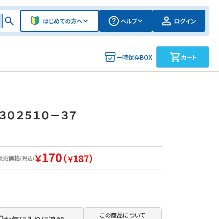
はじめての方へ
ヘルプ
ログイン
一時保存BOX
カート
０２５１０－３７
170
￥
（
187）
販売価格
￥
(税込)
この商品について