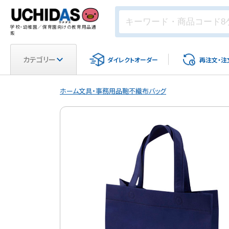
学校・幼稚園／保育園向けの教育用品通
販
カテゴリー
ダイレクト
オーダー
再注文・
注
ホーム
文具・事務用品
鞄
不織布バッグ