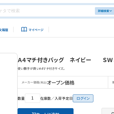
詳細検索
文履歴
マイページ
Ａ４マチ付きバッグ ネイビー ＳＷ３
使い勝手が良いA4マチ付きサイズ。
オープン価格
メーカー価格
(税込)
数量
在庫数／入荷予定日
ログイン