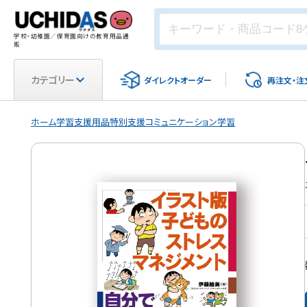
学校・幼稚園／保育園向けの教育用品通
販
カテゴリー
ダイレクト
オーダー
再注文・
注
ホーム
学習支援用品
特別支援
コミュニケーション学習