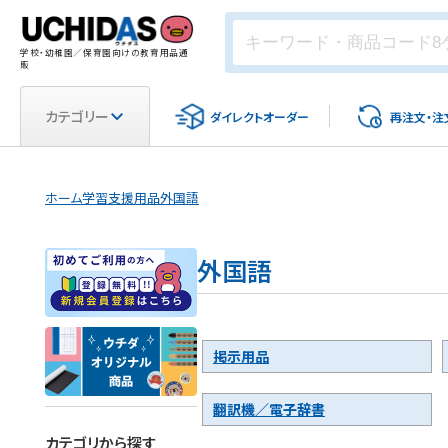
学校・幼稚園／保育園向けの教育用品通
販
カテゴリー
ダイレクト
オーダー
再注文・
注
ホーム
学習支援用品
外国語
外国語
掲示用品
翻訳機／電子辞書
カテゴリから探す