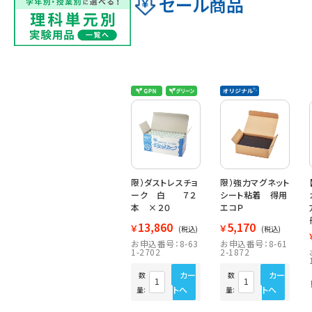
セール商品
限）ダストレスチョ
限）強力マグネット
ーク 白 ７２
シート粘着 得用
本 ×２０
エコＰ
13,860
5,170
￥
￥
(税込)
(税込)
お申込番号：8-63
お申込番号：8-61
1-2702
2-1872
カー
カー
数
数
トへ
トへ
量:
量: