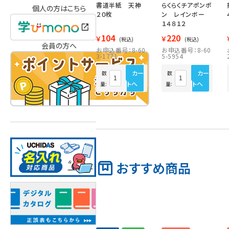
書道半紙 天神
らくらくチアポンポ
個人の方はこちら
２０枚
ン レインボー
１４８１２
104
220
￥
￥
(税込)
(税込)
会員の方へ
お申込番号：8-60
お申込番号：8-60
3-1771
5-5954
カー
カー
数
数
トへ
トへ
量:
量:
おすすめ商品