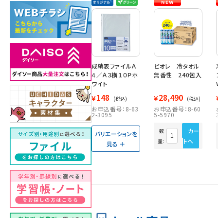
成績表ファイルＡ
ビオレ 冷タオル
４／Ａ３横１０Ｐホ
無香性 240包入
ワイト
148
28,490
￥
￥
(税込)
(税込)
お申込番号：8-63
お申込番号：8-60
2-3095
5-5970
カー
数
バリエーションを
トへ
量:
見る