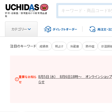
学校・幼稚園／保育園向けの教育用品通
販
カテゴリー
ダイレクト
オーダー
再注文・
注
注目のキーワード
成績表
熊よけ
冷蔵庫
熱中症
示温銅
8月5日（水） 8月6日18時～ オンラインショッ
重要なお知ら
らせ
せ