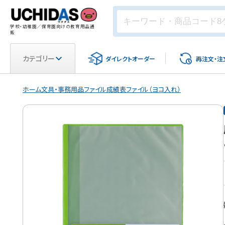
学校・幼稚園／保育園向けの教育用品通
販
カテゴリー
ダイレクト
オーダー
再注文・
注
ホーム
文具・事務用品
ファイル
成績表ファイル（ヨコ入れ）