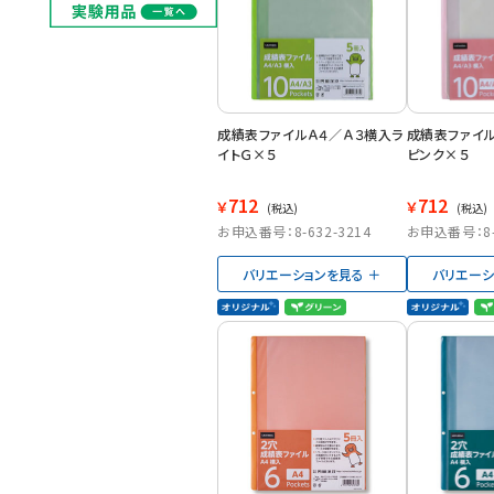
成績表ファイルＡ４／Ａ３横入ラ
成績表ファイ
イトＧ×５
ピンク×５
712
712
￥
￥
(税込)
(税込)
お申込番号：8-632-3214
お申込番号：8-6
バリエーションを見る
バリエーシ