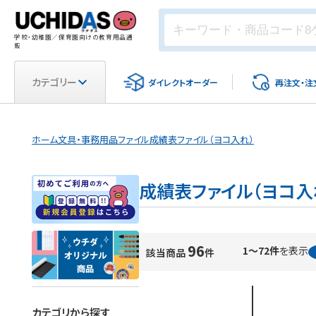
学校・幼稚園／保育園向けの教育用品通
販
カテゴリー
ダイレクト
オーダー
再注文・
注
ホーム
文具・事務用品
ファイル
成績表ファイル（ヨコ入れ）
成績表ファイル（ヨコ入
96
1～72件
を表示
該当商品
件
カテゴリから探す