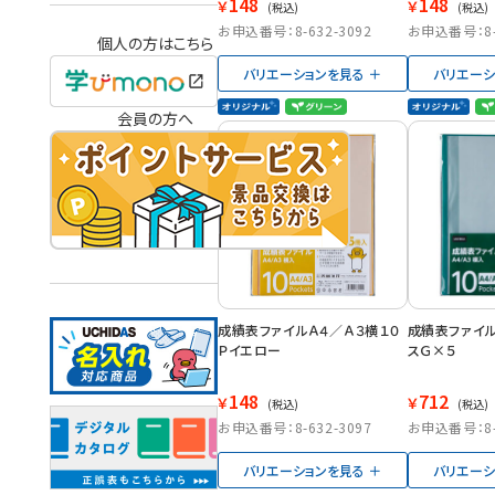
148
148
￥
￥
(税込)
(税込)
お申込番号：8-632-3092
お申込番号：8-6
個人の方はこちら
バリエーションを見る
バリエーシ
会員の方へ
成績表ファイルＡ４／Ａ３横１０
成績表ファイル
Ｐイエロー
スＧ×５
148
712
￥
￥
(税込)
(税込)
お申込番号：8-632-3097
お申込番号：8-6
バリエーションを見る
バリエーシ