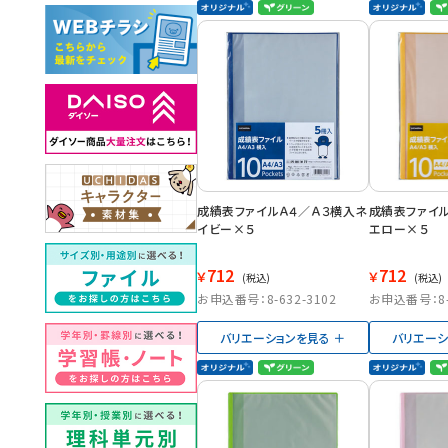
成績表ファイルＡ４／Ａ３横入ネ
成績表ファイル
イビー×５
エロー×５
712
712
￥
￥
(税込)
(税込)
お申込番号：8-632-3102
お申込番号：8-6
バリエーションを見る
バリエーシ