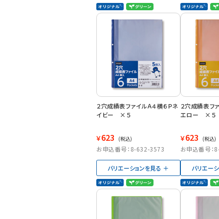
２穴成績表ファイルＡ４横６Ｐネ
２穴成績表ファ
イビー ×５
エロー ×５
623
623
￥
￥
(税込)
(税込)
お申込番号：8-632-3573
お申込番号：8-6
バリエーションを見る
バリエーシ