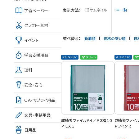
表示方法：
サムネイル
一覧
学習ペーパー
クラフト・素材
並べ替え：
新着順
価格の安い順
価
イベント
学習支援用品
理科
安全・安心
ＯＡ・サプライ用品
文具・事務用品
成績表ファイルＡ４／Ａ３横１０
成績表ファイル
ＰモスＧ
ＰワインＲ
日用品