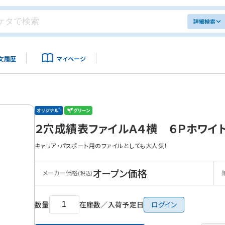
詳細検索
文履歴
マイページ
２穴成績表ファイルＡ４横 ６Ｐホワイ
キャリア・パスポート用のファイルとしても大人気！
オープン価格
メーカー価格
(税込)
数量
在庫数／入荷予定日
ログイン