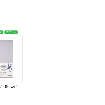
ルＡ４横 １０Ｐ