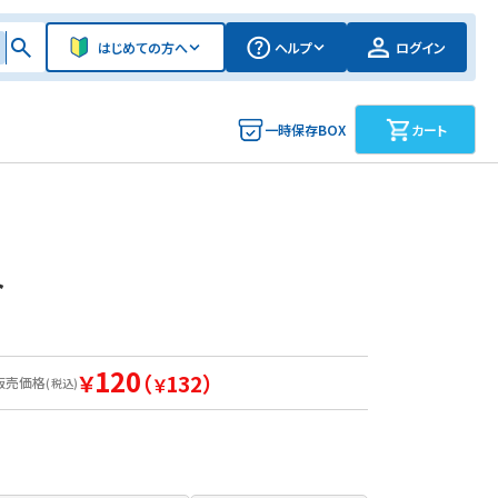
はじめての方へ
ヘルプ
ログイン
一時保存BOX
カート
ト
120
￥
（
132）
販売価格
￥
(税込)