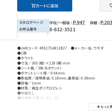
カートに追加
P.947
P.20
カタログページ
学校/一般版 ：
保健 ：
8-632-3521
お申込番号
●JANコード：4951754813827 ●メーカー名：ウチダ
●1冊
●ホワイト
●寸法／305（縦）×228（横）mm
●シート数／3枚（6ポケット）
●ポケットシート厚／0.04mm
●表紙厚／透明表紙：0.18mm、裏表紙：0.38mm
●背幅／1mm
●材質／再生ポリプロピレン
●中紙なし
●包装数：5冊パック1／10
※ご利用の環境により、実物の色と異なる場合がございます。
もっと