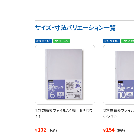
サイズ・寸法バリエーション一覧
２穴成績表ファイルＡ４横 ６Ｐホワ
２穴成績表ファイ
イト
ホワイト
132
154
￥
￥
(税込)
(税込)