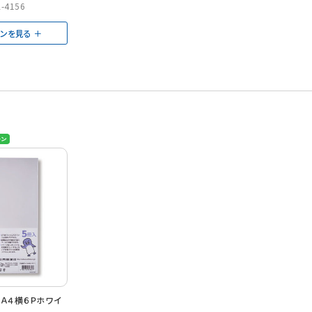
-4156
ョンを見る
Ａ４横６Ｐホワイ