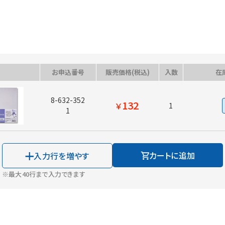
お申込番号
販売価格(税込)
入数
在
8-632-352
132
￥
1
1
カートに追加
入力行を増やす
※最大40行まで入力できます