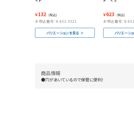
イト
ト ×５
132
623
￥
￥
(税込)
(税込)
お申込番号：8-632-3521
お申込番号：8-632
バリエーションを見る
バリエーシ
商品情報
●穴があいているので保管に便利！