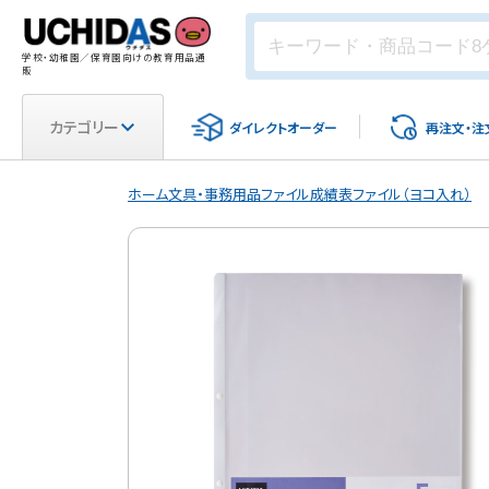
学校・幼稚園／保育園向けの教育用品通
販
カテゴリー
ダイレクト
オーダー
再注文・
注
ホーム
文具・事務用品
ファイル
成績表ファイル（ヨコ入れ）