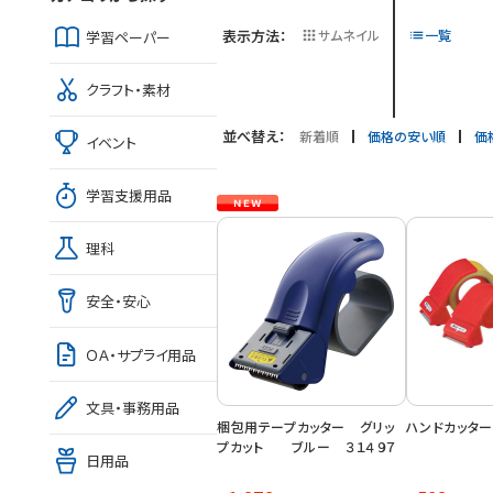
表示方法：
サムネイル
一覧
学習ペーパー
クラフト・素材
並べ替え：
新着順
価格の安い順
価
イベント
学習支援用品
理科
安全・安心
ＯＡ・サプライ用品
文具・事務用品
梱包用テープカッター グリッ
ハンドカッター
プカット ブルー ３１４９７
日用品