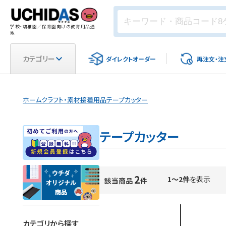
学校・幼稚園／保育園向けの教育用品通
販
カテゴリー
ダイレクト
オーダー
再注文・
注
ホーム
クラフト・素材
接着用品
テープカッター
テープカッター
2
1～2件
を表示
該当商品
件
カテゴリから探す