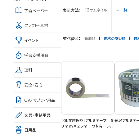
表示方法：
サムネイル
一覧
学習ペーパー
クラフト・素材
並べ替え：
新着順
価格の安い順
価
イベント
学習支援用品
理科
安全・安心
ＯＡ・サプライ用品
文具・事務用品
【OL在庫限り】アルミテープ ５
光沢アルミテ
０ｍｍ×２５ｍ つや有 シル
日用品