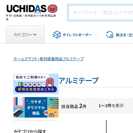
学校・幼稚園／保育園向けの教育用品通
販
カテゴリー
ダイレクト
オーダー
再注文・
注
ホーム
クラフト・素材
接着用品
アルミテープ
アルミテープ
2
1～2件
を表示
該当商品
件
カテゴリから探す