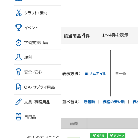
クラフト・素材
イベント
4
1～4件
を表示
該当商品
件
学習支援用品
理科
安全・安心
表示方法：
サムネイル
一覧
ＯＡ・サプライ用品
並べ替え：
新着順
価格の安い順
価
文具・事務用品
日用品
画像
個人の方はこちら