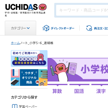
学校・幼稚園／保育園向けの教育用品通
販
カテゴリー
ダイレクト
オーダー
再注文・
注
ホーム
ノート_小学５・６_連絡帳
カテゴリから探す
学習ペーパー