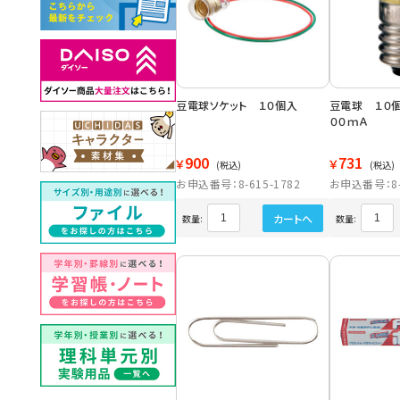
豆電球ソケット １０個入
豆電球 １０個
００ｍＡ
900
731
￥
￥
(税込)
(税込)
お申込番号：8-615-1782
お申込番号：8-6
カートへ
数量:
数量: