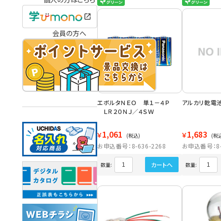
会員の方へ
エボルタＮＥＯ 単１－４Ｐ
アルカリ乾電
ＬＲ２０ＮＪ／４ＳＷ
1,061
1,683
￥
￥
(税込)
(税
お申込番号：8-636-2268
お申込番号：8-6
カートへ
数量:
数量: