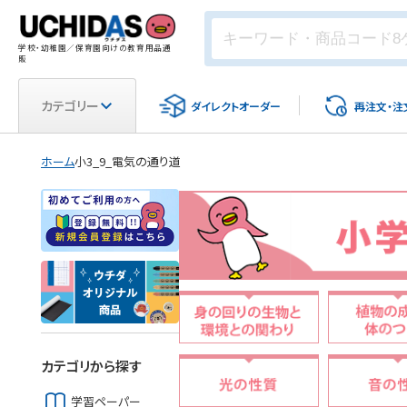
学校・幼稚園／保育園向けの教育用品通
販
カテゴリー
ダイレクト
オーダー
再注文・
注
ホーム
小3_9_電気の通り道
カテゴリから探す
学習ペーパー