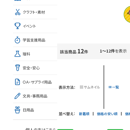
クラフト・素材
イベント
学習支援用品
12
1～12件
を表示
該当商品
件
理科
安全・安心
ＯＡ・サプライ用品
表示方法：
サムネイル
一覧
文具・事務用品
日用品
並べ替え：
新着順
価格の安い順
価
個人の方はこちら