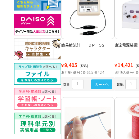
簡易検流計 ＤＰ－５Ｓ
直流電源装置
9,405
14,421
￥
￥
(税込)
(
お申込番号：8-615-0424
お申込番号：8-6
カートへ
数量:
数量: