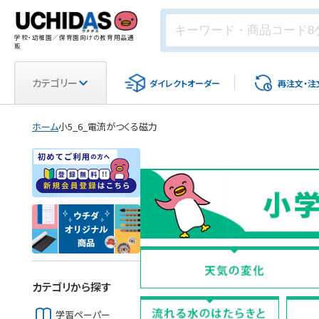
学校・幼稚園／保育園向けの教育用品通
販
カテゴリー
ダイレクト
オーダー
再注文・
注
ホーム
小5_6_電流がつくる磁力
カテゴリから探す
学習ペーパー