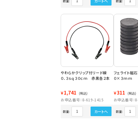
カートへ
数量:
数量:
やわらかクリップ付リード線
フェライト磁石
０．３ｓｑ３０ｃｍ 赤黒各２本
０×３ｍｍ
1,741
311
￥
￥
(税込)
(税込)
お申込番号：8-619-1415
お申込番号：8-6
カートへ
数量:
数量: