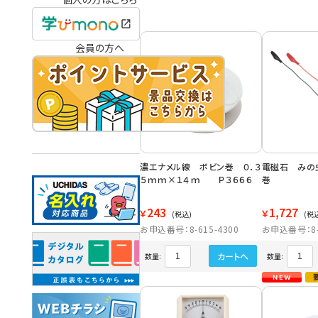
会員の方へ
濃エナメル線 ボビン巻 ０．３
電磁石 みの
５ｍｍ×１４ｍ Ｐ３６６６
巻
243
1,727
￥
￥
(税込)
(税
お申込番号：8-615-4300
お申込番号：8-6
カートへ
数量:
数量: