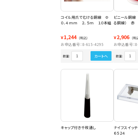
コイル用爪でむける銅線 Φ
ビニール銅線
０．４ｍｍ ２．５ｍ １０本組
る銅線） 赤
1,244
2,906
￥
￥
(税込)
(税
お申込番号：8-615-4295
お申込番号：8-6
カートへ
数量:
数量:
キャップ付き千枚通し
ナイフスイッ
６５２４