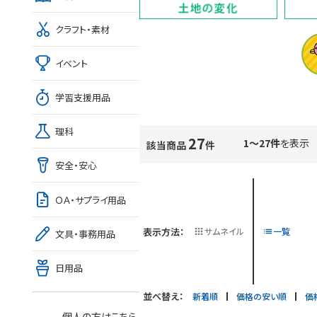
クラフト・素材
イベント
学習支援用品
理科
27
1～27件
を表示
該当商品
件
安全・安心
ＯＡ・サプライ用品
表示方法：
サムネイル
一覧
文具・事務用品
日用品
並べ替え：
新着順
価格の安い順
価
個人の方はこちら