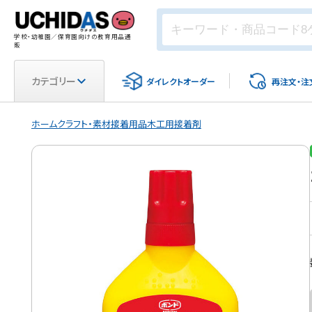
学校・幼稚園／保育園向けの教育用品通
販
カテゴリー
ダイレクト
オーダー
再注文・
注
ホーム
クラフト・素材
接着用品
木工用接着剤