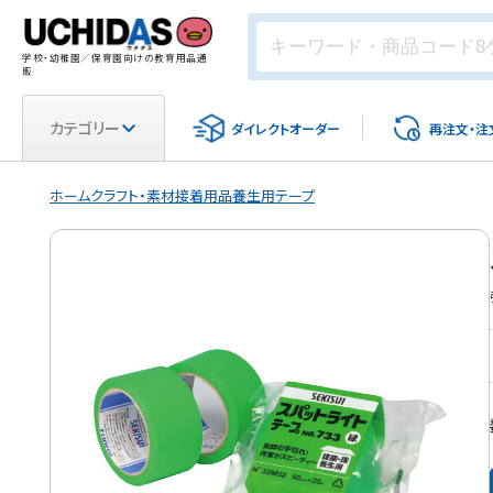
学校・幼稚園／保育園向けの教育用品通
販
カテゴリー
ダイレクト
オーダー
再注文・
注
ホーム
クラフト・素材
接着用品
養生用テープ