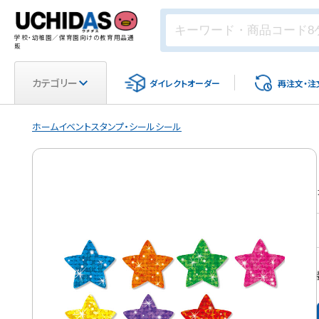
学校・幼稚園／保育園向けの教育用品通
販
カテゴリー
ダイレクト
オーダー
再注文・
注
ホーム
イベント
スタンプ・シール
シール