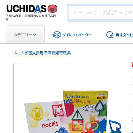
学校・幼稚園／保育園向けの教育用品通
販
カテゴリー
ダイレクト
オーダー
再注文・
注
ホーム
学習支援用品
保育
知育玩具