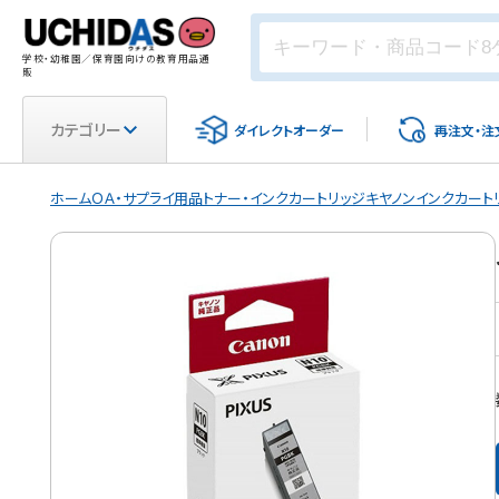
学校・幼稚園／保育園向けの教育用品通
販
カテゴリー
ダイレクト
オーダー
再注文・
注
ホーム
ＯＡ・サプライ用品
トナー・インクカートリッジ
キヤノンインクカート