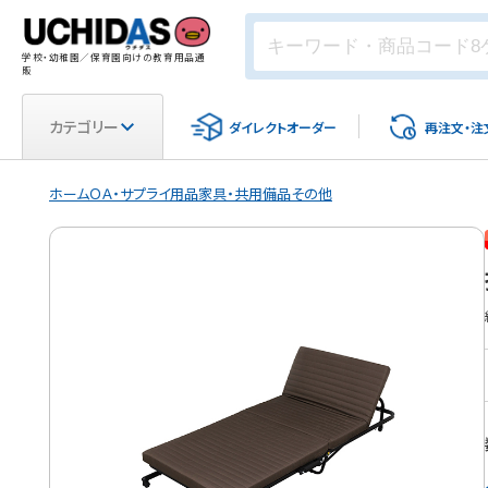
学校・幼稚園／保育園向けの教育用品通
販
カテゴリー
ダイレクト
オーダー
再注文・
注
ホーム
ＯＡ・サプライ用品
家具・共用備品
その他