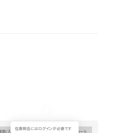
在庫照会にはログインが必要です
庫数/入荷予定日
数量
カート