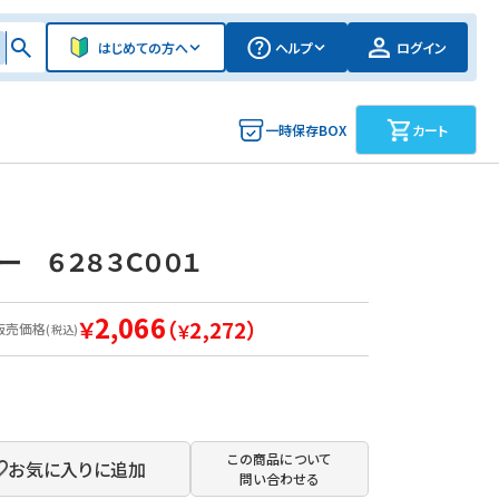
はじめての方へ
ヘルプ
ログイン
一時保存BOX
カート
ー ６２８３Ｃ００１
2,066
￥
（
2,272）
販売価格
￥
(税込)
この商品について
お気に入りに追加
問い合わせる