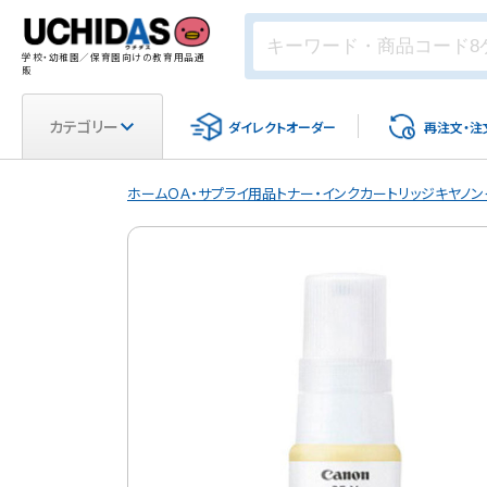
学校・幼稚園／保育園向けの教育用品通
販
カテゴリー
ダイレクト
オーダー
再注文・
注
ホーム
ＯＡ・サプライ用品
トナー・インクカートリッジ
キヤノン