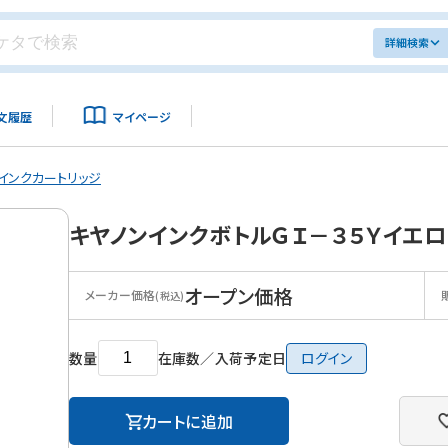
詳細検索
文履歴
マイページ
インクカートリッジ
キヤノンインクボトルＧＩ－３５Ｙイエロ
オープン価格
メーカー価格
(税込)
数量
在庫数／入荷予定日
ログイン
カートに追加