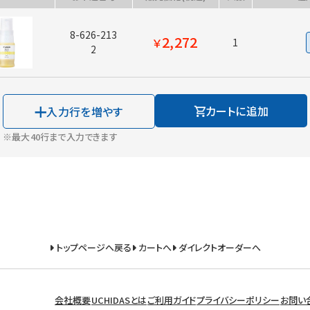
8-626-213
2,272
￥
1
2
カートに追加
入力行を増やす
※最大40行まで入力できます
トップページへ戻る
カートへ
ダイレクトオーダーへ
会社概要
UCHIDASとは
ご利用ガイド
プライバシーポリシー
お問い