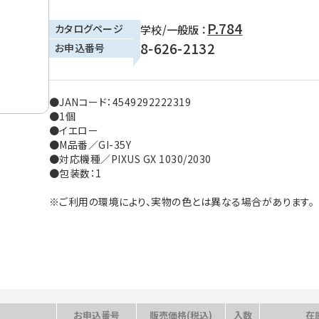
P.784
カタログページ
学校/一般版 ：
8-626-2132
お申込番号
●JANコード：4549292222319
●1個
●イエロー
●M品番／GI-35Y
●対応機種／PIXUS GX 1030/2030
●包装数：1
※ご利用の環境により、実物の色とは異なる場合があります。
お申込番号
販売価格(税込)
入数
在