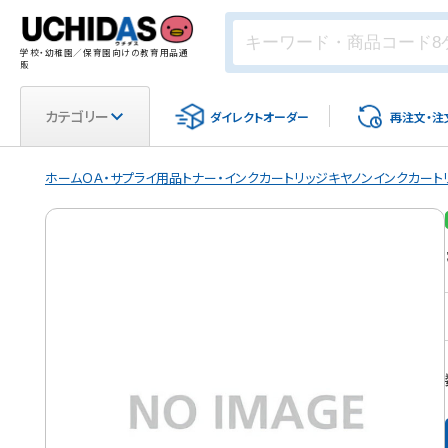
学校・幼稚園／保育園向けの教育用品通
販
カテゴリー
ダイレクト
オーダー
再注文・
注
ホーム
ＯＡ・サプライ用品
トナー・インクカートリッジ
キヤノンインクカート