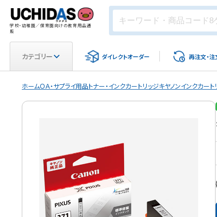
学校・幼稚園／保育園向けの教育用品通
販
カテゴリー
ダイレクト
オーダー
再注文・
注
ホーム
ＯＡ・サプライ用品
トナー・インクカートリッジ
キヤノンインクカート