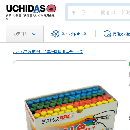
学校・幼稚園／保育園向けの教育用品通
販
カテゴリー
ダイレクト
オーダー
再注文・
注
ホーム
学習支援用品
黒板関連用品
チョーク