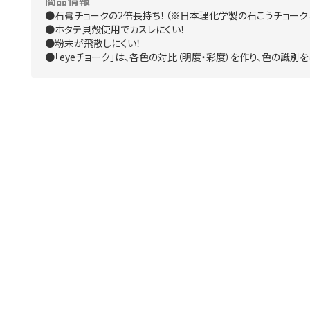
商品情報
●石膏チョークの2倍長持ち！（※日本理化学製の石こうチョーク
●ホタテ貝殻使用でカスレにくい！
●粉末が飛散しにくい！
●「eyeチョーク」は、各色の対比（明度・彩度）を作り、色の識別を