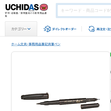
学校・幼稚園／保育園向けの教育用品通
販
カテゴリー
ダイレクト
オーダー
再注文・
注
ホーム
文具・事務用品
筆記具
筆ペン