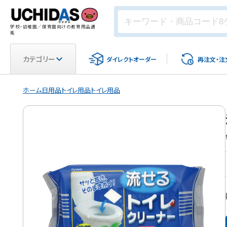
学校・幼稚園／保育園向けの教育用品通
販
カテゴリー
ダイレクト
オーダー
再注文・
注
ホーム
日用品
トイレ用品
トイレ用品