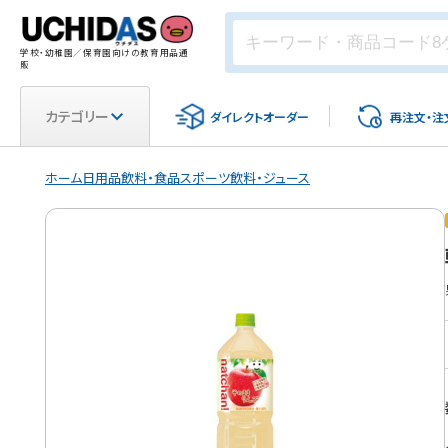
学校・幼稚園／保育園向けの教育用品通
販
カテゴリー
ダイレクト
オーダー
再注文・
注
ホーム
日用品
飲料・食品
スポーツ飲料・ジュース