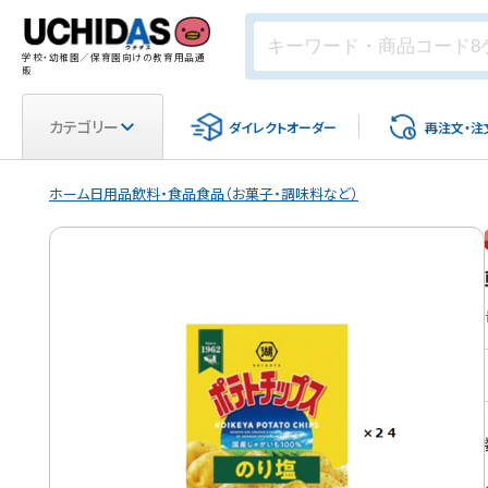
学校・幼稚園／保育園向けの教育用品通
販
カテゴリー
ダイレクト
オーダー
再注文・
注
ホーム
日用品
飲料・食品
食品（お菓子・調味料など）