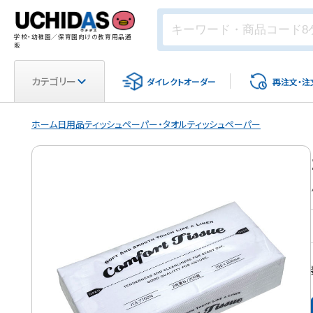
学校・幼稚園／保育園向けの教育用品通
販
カテゴリー
ダイレクト
オーダー
再注文・
注
ホーム
日用品
ティッシュペーパー・タオル
ティッシュペーパー