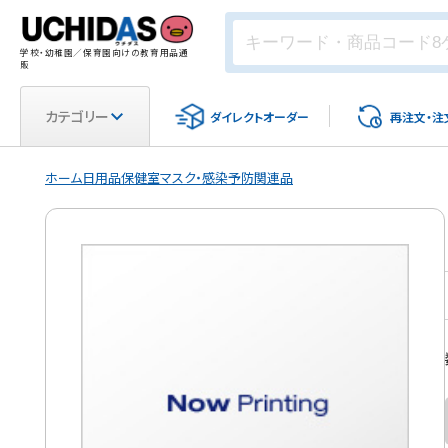
学校・幼稚園／保育園向けの教育用品通
販
カテゴリー
ダイレクト
オーダー
再注文・
注
ホーム
日用品
保健室
マスク・感染予防関連品