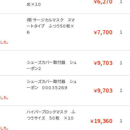
6,270
￥
1
め×１０
得）サージカルマスク スマ
ートタイプ ふつう５０枚×
7,700
￥
６
1
した。
9,703
シューズカバー取付器 シュ
￥
1
ーポン２
シューズカバー取付器 シュ
ーポン ０００３５２６９
9,703
￥
1
した。
ハイパーブロックマスク ふ
つうサイズ ５０枚 ×１０
19,360
￥
1
した。