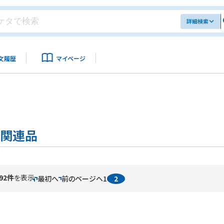
詳細検索
文履歴
マイページ
防関連品
92件
を表示
最初へ
前のページへ
1
2