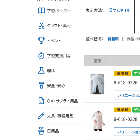
表示方法：
サムネイル
学習ペーパー
クラフト・素材
並べ替え：
新着順
価格の
イベント
学習支援用品
画像
理科
8-618-0326
安全・安心
バリエーショ
ＯＡ・サプライ用品
文具・事務用品
8-618-0328
日用品
バリエーショ