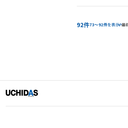
92件
最
73～92件
を表示