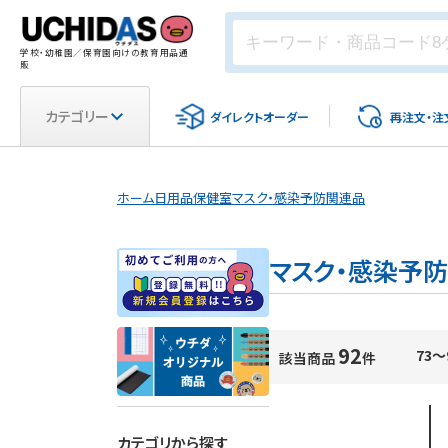
学校・幼稚園／保育園向けの教育用品通
販
カテゴリー
ダイレクト
オーダー
再注文・
注
ホーム
日用品
保健室
マスク・感染予防関連品
マスク・感染予
92
73～
該当商品
件
カテゴリから探す