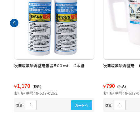
 ３
次亜塩素酸調整用容器５００ｍＬ ２本組
次亜塩素酸調整用 
1,170
790
￥
￥
(税込)
(税込)
お申込番号：8-637-0262
お申込番号：8-637-0
カートへ
数量:
数量: