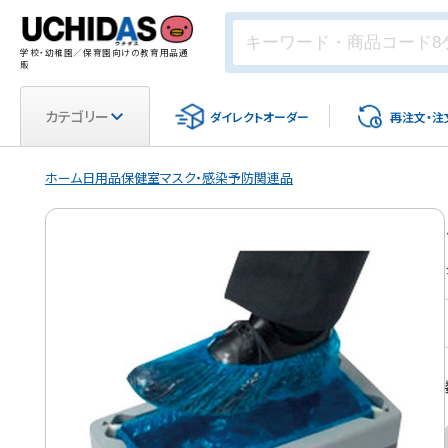
学校・幼稚園／保育園向けの教育用品通
販
カテゴリー
ダイレクト
オーダー
再注文・
注
ホーム
日用品
保健室
マスク・感染予防関連品