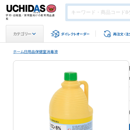
学校・幼稚園／保育園向けの教育用品通
販
カテゴリー
ダイレクト
オーダー
再注文・
注
ホーム
日用品
保健室
消毒液