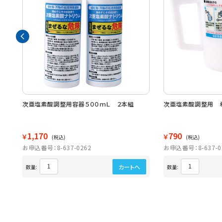
 ３
次亜塩素酸調整用容器５００ｍＬ ２本組
次亜塩素酸調整用 
1,170
790
￥
￥
(税込)
(税込)
お申込番号：8-637-0262
お申込番号：8-637-0
カートへ
数量:
数量: