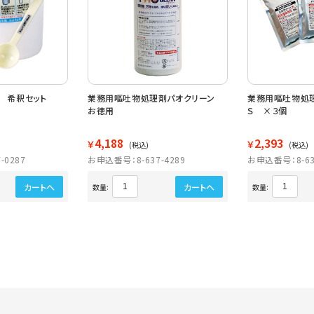
 希釈セット
業務用嘔吐物処理剤パオクリーン
業務用嘔吐物処
お徳用
Ｓ ×３個
4,188
2,393
￥
￥
(税込)
(税込)
-0287
お申込番号：8-637-4289
お申込番号：8-63
カートへ
カートへ
数量:
数量: