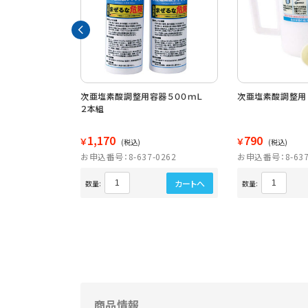
プラスチックガウ
次亜塩素酸調整用容器５００ｍＬ
次亜塩素酸調整用
５
２本組
1,170
790
￥
￥
(税込)
(税込)
3311
お申込番号：8-637-0262
お申込番号：8-637
カートへ
カートへ
数量:
数量:
商品情報