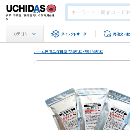
学校・幼稚園／保育園向けの教育用品通
販
カテゴリー
ダイレクト
オーダー
再注文・
注
ホーム
日用品
保健室
汚物処理・嘔吐物処理