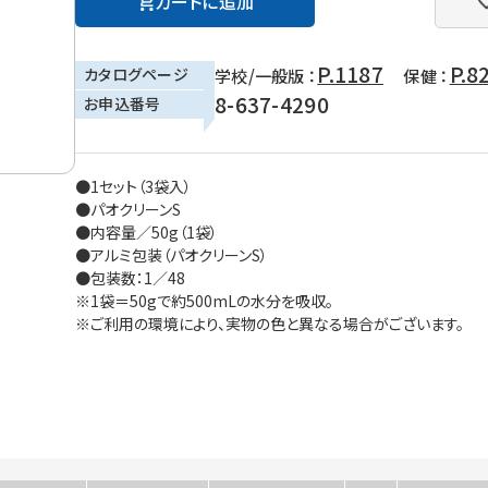
カートに追加
P.1187
P.8
カタログページ
学校/一般版 ：
保健 ：
8-637-4290
お申込番号
●1セット（3袋入）
●パオクリーンS
●内容量／50g（1袋）
●アルミ包装（パオクリーンS）
●包装数：1／48
※1袋＝50gで約500mLの水分を吸収。
※ご利用の環境により、実物の色と異なる場合がございます。