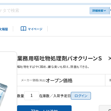
詳細検索
文履歴
マイページ
業務用嘔吐物処理剤パオクリーンＳ 
嘔吐物をすばやく固め、嫌な臭いも抑え、除菌もできる。
オープン価格
メーカー価格
(税込)
数量
在庫数／入荷予定日
ログイン