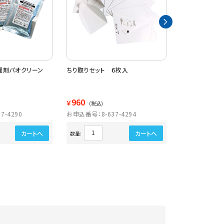
理剤パオクリーン
ちり取りセット ６枚入
業務用嘔吐処理
替用
960
3,790
￥
￥
(税込)
(税込)
7-4290
お申込番号：8-637-4294
お申込番号：8-6
カートへ
カートへ
数量:
数量: