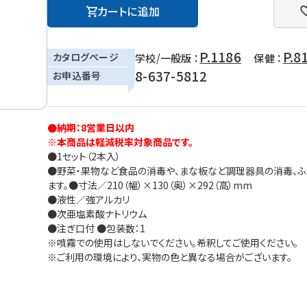
カートに追加
P.1186
P.8
カタログページ
学校/一般版 ：
保健 ：
8-637-5812
お申込番号
●納期：8営業日以内
※本商品は軽減税率対象商品です。
●1セット（2本入）
●野菜・果物など食品の消毒や、まな板など調理器具の消毒、
ます。●寸法／210（幅）×130（奥）×292（高）mm
●液性／強アルカリ
●次亜塩素酸ナトリウム
●注ぎ口付 ●包装数：1
※噴霧での使用はしないでください。希釈してご使用ください
※ご利用の環境により、実物の色と異なる場合がございます。