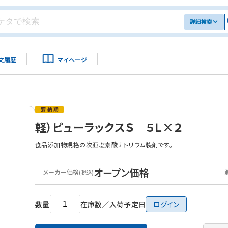
詳細検索
文履歴
マイページ
軽）ピューラックスＳ ５Ｌ×２
食品添加物規格の次亜塩素酸ナトリウム製剤です。
オープン価格
メーカー価格
(税込)
数量
在庫数／入荷予定日
ログイン