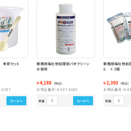
 希釈セット
業務用嘔吐物処理剤パオクリーン
業務用嘔吐物処
お徳用
Ｓ ×３個
4,188
2,393
￥
￥
(税込)
(税込)
-0287
お申込番号：8-637-4289
お申込番号：8-63
カートへ
カートへ
数量:
数量: