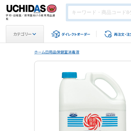
学校・幼稚園／保育園向けの教育用品通
販
カテゴリー
ダイレクト
オーダー
再注文・
注
ホーム
日用品
保健室
消毒液