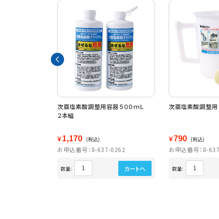
プラスチックガウ
次亜塩素酸調整用容器５００ｍＬ
次亜塩素酸調整用
５
２本組
1,170
790
￥
￥
(税込)
(税込)
3311
お申込番号：8-637-0262
お申込番号：8-637
カートへ
カートへ
数量:
数量: