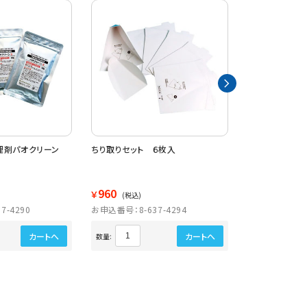
理剤パオクリーン
ちり取りセット ６枚入
業務用嘔吐処理
替用
960
3,790
￥
￥
(税込)
(税込)
7-4290
お申込番号：8-637-4294
お申込番号：8-6
カートへ
カートへ
数量:
数量: