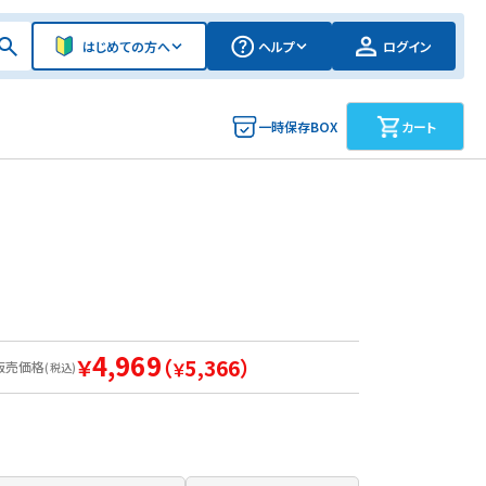
はじめての方へ
ヘルプ
ログイン
一時保存BOX
カート
4,969
￥
（
5,366）
販売価格
￥
(税込)