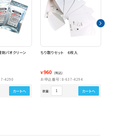
理剤パオクリーン
ちり取りセット ６枚入
業務用嘔吐処理
替用
960
3,790
￥
￥
(税込)
(税込)
7-4290
お申込番号：8-637-4294
お申込番号：8-6
カートへ
カートへ
数量:
数量: