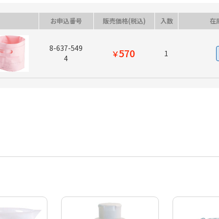
お申込番号
販売価格(税込)
入数
在
8-637-549
570
￥
1
4