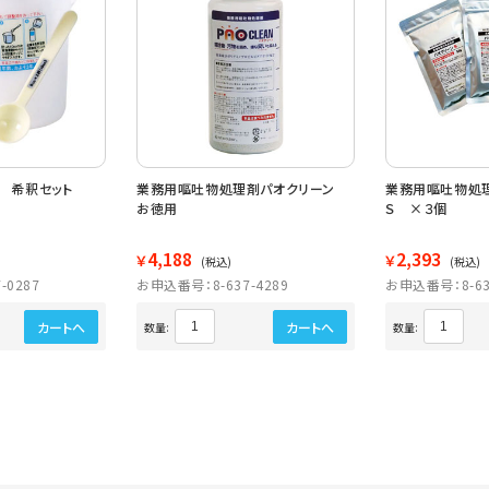
 希釈セット
業務用嘔吐物処理剤パオクリーン
業務用嘔吐物処
お徳用
Ｓ ×３個
4,188
2,393
￥
￥
(税込)
(税込)
-0287
お申込番号：8-637-4289
お申込番号：8-63
カートへ
カートへ
数量:
数量: