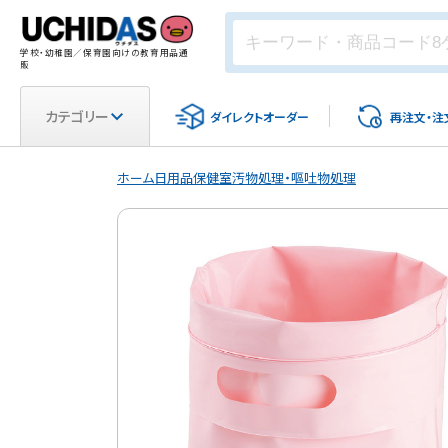
学校・幼稚園／保育園向けの教育用品通
販
カテゴリー
ダイレクト
オーダー
再注文・
注
ホーム
日用品
保健室
汚物処理・嘔吐物処理