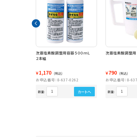
プラスチックガウ
次亜塩素酸調整用容器５００ｍＬ
次亜塩素酸調整用
５
２本組
1,170
790
￥
￥
(税込)
(税込)
3311
お申込番号：8-637-0262
お申込番号：8-637
カートへ
カートへ
数量:
数量: