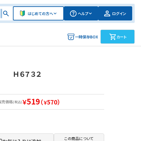
はじめての方へ
ヘルプ
ログイン
一時保存BOX
カート
９ Ｈ６７３２
519
￥
（
570）
販売価格
￥
(税込)
この商品について