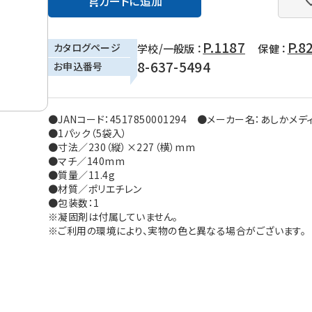
カートに追加
P.1187
P.8
カタログページ
学校/一般版 ：
保健 ：
8-637-5494
お申込番号
●JANコード：4517850001294 ●メーカー名：あしかメデ
●1パック（5袋入）
●寸法／230（縦）×227（横）mm
●マチ／140mm
●質量／11.4g
●材質／ポリエチレン
●包装数：1
※凝固剤は付属していません。
※ご利用の環境により、実物の色と異なる場合がございます。