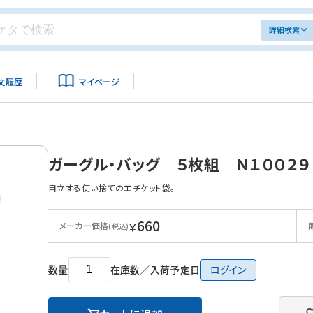
詳細検索
文履歴
マイページ
ガーグル・バッグ ５枚組 Ｎ１００２
自立する使い捨てのエチケット袋。
660
￥
メーカー価格
(税込)
数量
在庫数／入荷予定日
ログイン