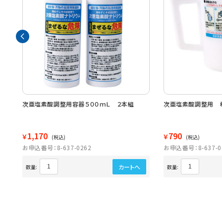
 ３
次亜塩素酸調整用容器５００ｍＬ ２本組
次亜塩素酸調整用 
1,170
790
￥
￥
(税込)
(税込)
お申込番号：8-637-0262
お申込番号：8-637-0
カートへ
数量:
数量: