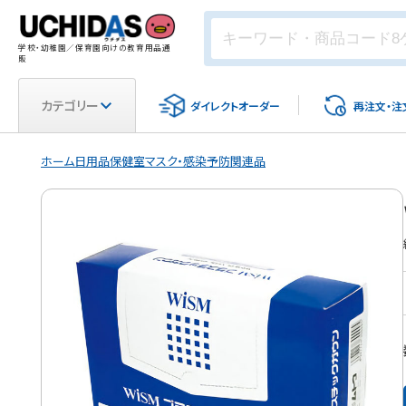
学校・幼稚園／保育園向けの教育用品通
販
カテゴリー
ダイレクト
オーダー
再注文・
注
ホーム
日用品
保健室
マスク・感染予防関連品