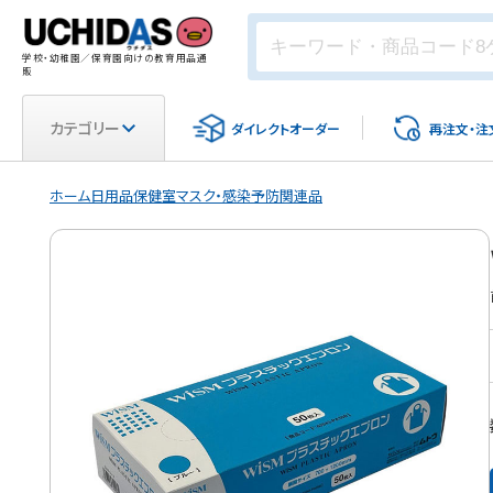
学校・幼稚園／保育園向けの教育用品通
販
カテゴリー
ダイレクト
オーダー
再注文・
注
ホーム
日用品
保健室
マスク・感染予防関連品