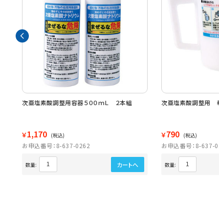
 ３
次亜塩素酸調整用容器５００ｍＬ ２本組
次亜塩素酸調整用 
1,170
790
￥
￥
(税込)
(税込)
お申込番号：8-637-0262
お申込番号：8-637-0
カートへ
数量:
数量: