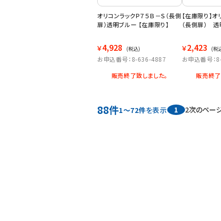
オリコンラックＰ７５Ｂ－Ｓ（長側
【在庫限り】オ
扉）透明ブルー 【在庫限り】
（長側扉） 透
4,928
2,423
￥
￥
(税込)
(税
お申込番号：8-636-4887
お申込番号：8-6
販売終了致しました。
販売終了
88件
1
2
次のペー
1～72件
を表示