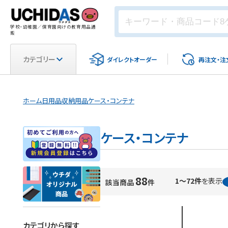
学校・幼稚園／保育園向けの教育用品通
販
カテゴリー
ダイレクト
オーダー
再注文・
注
ホーム
日用品
収納用品
ケース・コンテナ
ケース・コンテナ
88
1～72件
を表示
該当商品
件
カテゴリから探す