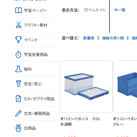
表示方法：
サムネイル
一覧
学習ペーパー
クラフト・素材
並べ替え：
新着順
価格の安い順
価
イベント
学習支援用品
理科
安全・安心
ＯＡ・サプライ用品
文具・事務用品
オリコンペタンコ ５０Ｌ
オリコンペ
半透明
ブルー
日用品