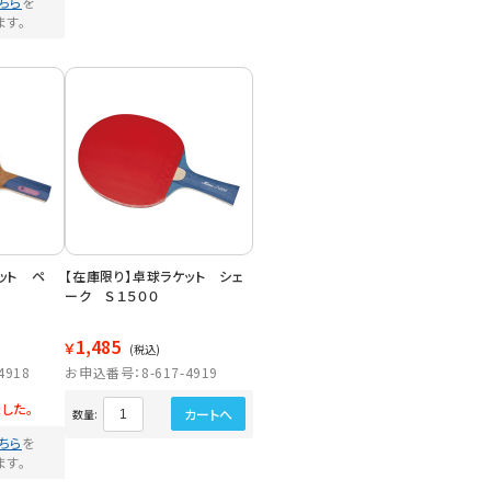
ちら
を
ます。
ット ペ
【在庫限り】卓球ラケット シェ
ーク Ｓ１５００
1,485
￥
(税込)
4918
お申込番号：8-617-4919
した。
カートへ
数量:
ちら
を
ます。