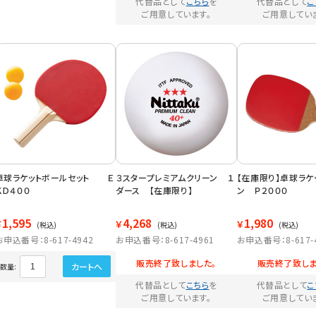
代替品として
こちら
を
代替品として
こ
ご用意しています。
ご用意してい
卓球ラケットボールセット Ｅ
３スタープレミアムクリーン １
【在庫限り】卓球ラケ
ＫＤ４００
ダース 【在庫限り】
ン Ｐ２０００
1,595
4,268
1,980
￥
￥
￥
(税込)
(税込)
(税込)
お申込番号：8-617-4942
お申込番号：8-617-4961
お申込番号：8-617-
販売終了致しました。
販売終了致しま
カートへ
数量:
代替品として
こちら
を
代替品として
こ
ご用意しています。
ご用意してい