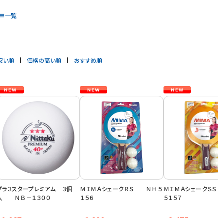
一覧
安い順
価格の高い順
おすすめ順
プラ３スタープレミアム ３個
ＭＩＭＡシェークＲＳ ＮＨ５
ＭＩＭＡシェークＳ
入 ＮＢ－１３００
１５６
５１５７