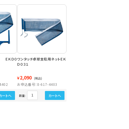
 ＥＫＤ０
ワンタッチ卓球支柱用ネットＥＫ
Ｄ０３１
2,090
￥
(税込)
4402
お申込番号：8-617-4403
カートへ
カートへ
数量: