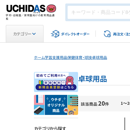
学校・幼稚園／保育園向けの教育用品通
販
カテゴリー
ダイレクト
オーダー
再注文・
注
ホーム
学習支援用品
保健体育・球技
卓球用品
卓球用品
20
1～2
該当商品
件
カテゴリから探す