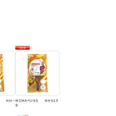
Ｓ ＮＨ－
ＭＩＭＡペンＳＳ ＮＨ５１５
８