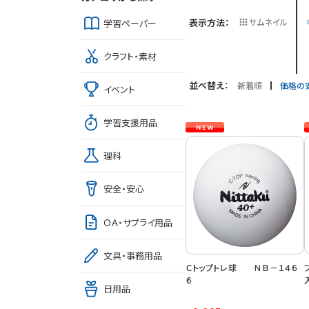
表示方法：
サムネイル
学習ペーパー
クラフト・素材
並べ替え：
新着順
価格の
イベント
学習支援用品
理科
安全・安心
ＯＡ・サプライ用品
文具・事務用品
Ｃトップトレ球 ＮＢ－１４６
６
日用品