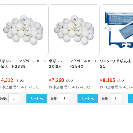
卓球トレーニングボールＡ ６
卓球トレーニングボールＡ １
ワンタッチ卓球支柱
０個入 Ｆ２８３９
２０個入 Ｆ２８４０
２１
4,312
7,260
8,195
￥
￥
￥
(税込)
(税込)
(税込)
お申込番号：8-617-4801
お申込番号：8-617-4802
お申込番号：8-617-
カートへ
カートへ
数量:
数量:
数量: