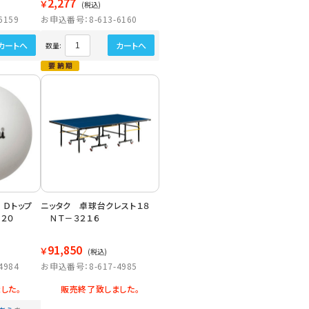
2,277
￥
(税込)
6159
お申込番号：8-613-6160
カートへ
カートへ
数量:
ク Ｄトップ
ニッタク 卓球台クレスト１８
２０
ＮＴ－３２１６
91,850
￥
(税込)
4984
お申込番号：8-617-4985
した。
販売終了致しました。