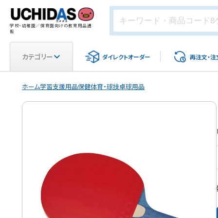
学校・幼稚園／保育園向けの教育用品通
販
カテゴリー
ダイレクト
オーダー
再注文・
注
ホーム
学習支援用品
保健体育・球技
卓球用品