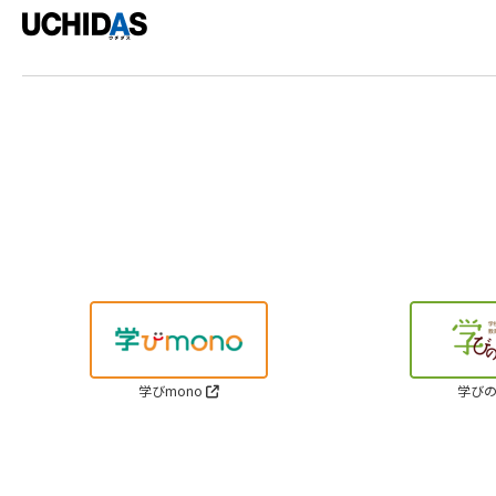
学びmono
学びの
Cop