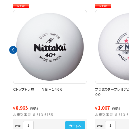
１
Ｃトップトレ球 ＮＢ－１４６６
プラ３スタープレミ
００
8,965
1,067
￥
￥
(税込)
(税込)
お申込番号：8-613-6155
お申込番号：8-613-6
カートへ
数量:
数量: