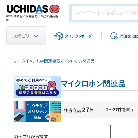
学校・幼稚園／保育園向けの教育用品通
販
カテゴリー
ダイレクト
オーダー
再注文・
注
ホーム
イベント
AV関連機器
マイクロホン関連品
マイクロホン関連品
27
1～27件
を表示
該当商品
件
カテゴリから探す