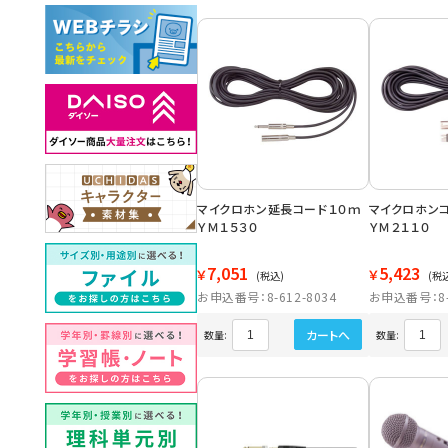
マイクロホン延長コード１０ｍ
マイクロホ
ＹＭ１５３０
ＹＭ２１１０
7,051
5,423
￥
￥
(税込)
(税
お申込番号：8-612-8034
お申込番号：8-6
カートへ
数量:
数量: