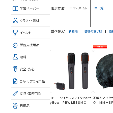
表示方法：
サムネイル
一覧
学習ペーパー
クラフト・素材
並べ替え：
新着順
価格の安い順
価
イベント
学習支援用品
理科
安全・安心
ＯＡ・サプライ用品
文具・事務用品
ＪＢＬ ワイヤレスマイクＰａｒｔ
不織布マイク
ｙＢｏｘ ＰＢＷＬＥＳＳＭＣ
ク ＭＭ－ＳＰ
日用品