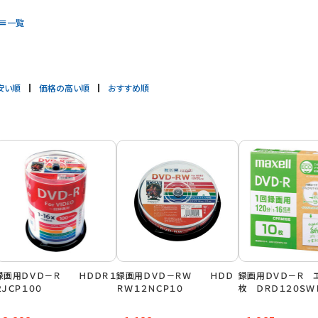
一覧
安い順
価格の高い順
おすすめ順
録画用ＤＶＤ－Ｒ ＨＤＤＲ１
録画用ＤＶＤ－ＲＷ ＨＤＤ
録画用ＤＶＤ－Ｒ 
２ＪＣＰ１００
ＲＷ１２ＮＣＰ１０
枚 ＤＲＤ１２０ＳＷ