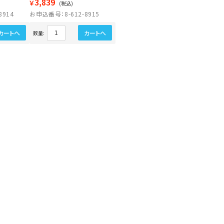
3,839
￥
(税込)
8914
お申込番号：8-612-8915
カートへ
カートへ
数量: