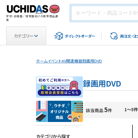
学校・幼稚園／保育園向けの教育用品通
販
カテゴリー
ダイレクト
オーダー
再注文・
注
ホーム
イベント
AV関連機器
録画用DVD
録画用DVD
5
1～5件
該当商品
件
カテゴリから探す