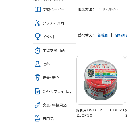
表示方法：
サムネイル
学習ペーパー
クラフト・素材
並べ替え：
新着順
価格の
イベント
学習支援用品
理科
安全・安心
ＯＡ・サプライ用品
文具・事務用品
録画用ＤＶＤ－Ｒ ＨＤＤＲ１
２ＪＣＰ５０
日用品