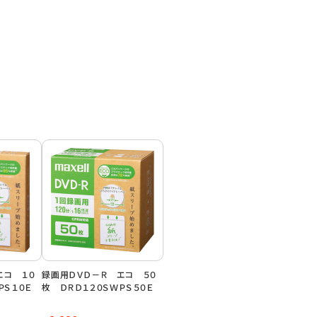
エコ １０
録画用ＤＶＤ－Ｒ エコ ５０
ＰＳ１０Ｅ
枚 ＤＲＤ１２０ＳＷＰＳ５０Ｅ