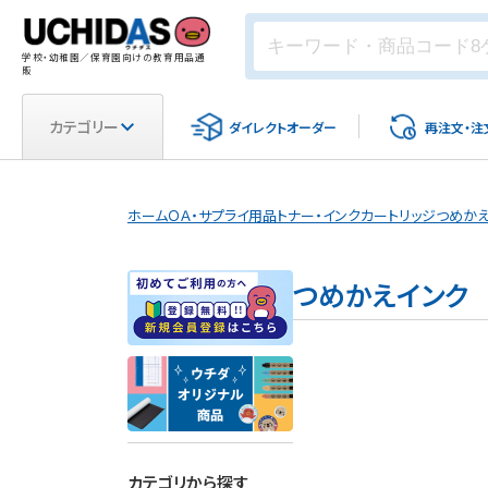
学校・幼稚園／保育園向けの教育用品通
販
カテゴリー
ダイレクト
オーダー
再注文・
注
ホーム
ＯＡ・サプライ用品
トナー・インクカートリッジ
つめか
つめかえインク
カテゴリから探す