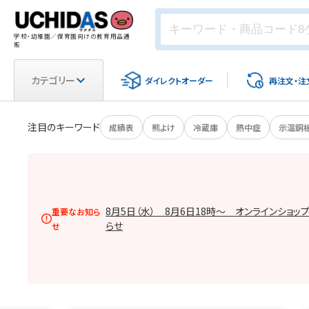
学校・幼稚園／保育園向けの教育用品通
販
カテゴリー
ダイレクト
オーダー
再注文・
注
注目のキーワード
成績表
熊よけ
冷蔵庫
熱中症
示温銅
8月5日（水） 8月6日18時～ オンラインショッ
重要なお知ら
らせ
せ