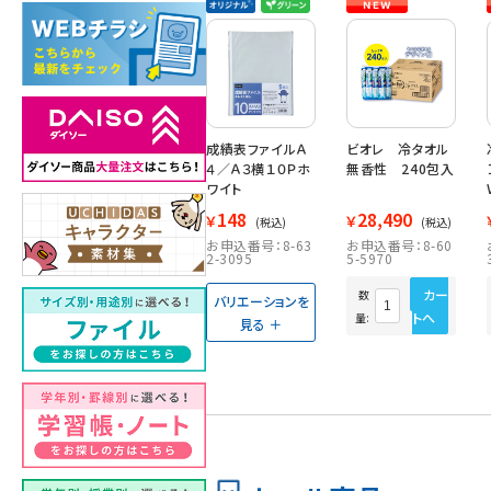
成績表ファイルＡ
ビオレ 冷タオル
４／Ａ３横１０Ｐホ
無香性 240包入
ワイト
148
28,490
￥
￥
(税込)
(税込)
お申込番号：8-63
お申込番号：8-60
2-3095
5-5970
カー
数
バリエーションを
トへ
量:
見る