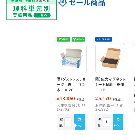
セール商品
限）ダストレスチョ
限）強力マグネット
ーク 白 ７２
シート粘着 得用
本 ×２０
エコＰ
13,860
5,170
￥
￥
(税込)
(税込)
お申込番号：8-63
お申込番号：8-61
1-2702
2-1872
カー
カー
数
数
トへ
トへ
量:
量: