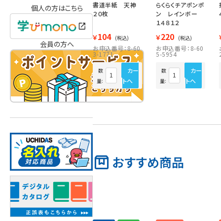
書道半紙 天神
らくらくチアポンポ
個人の方はこちら
２０枚
ン レインボー
１４８１２
104
220
￥
￥
(税込)
(税込)
会員の方へ
お申込番号：8-60
お申込番号：8-60
3-1771
5-5954
カー
カー
数
数
トへ
トへ
量:
量:
おすすめ商品