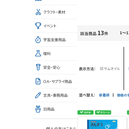
クラフト・素材
イベント
13
1～1
該当商品
件
学習支援用品
理科
安全・安心
表示方法：
サムネイル
ＯＡ・サプライ用品
並べ替え：
新着順
価格の
文具・事務用品
日用品
個人の方はこちら