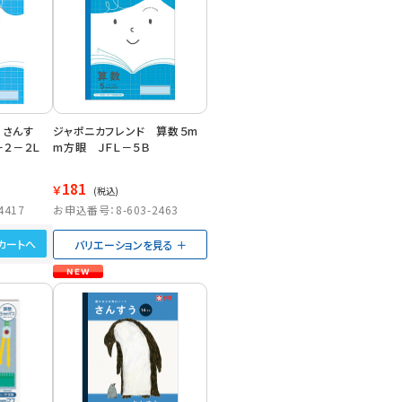
 さんす
ジャポニカフレンド 算数５m
－２－２Ｌ
m方眼 ＪＦＬ－５Ｂ
181
￥
(税込)
4417
お申込番号：8-603-2463
カートへ
バリエーションを見る