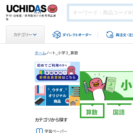
学校・幼稚園／保育園向けの教育用品通
販
カテゴリー
ダイレクト
オーダー
再注文・
注
ホーム
ノート_小学３_算数
カテゴリから探す
学習ペーパー