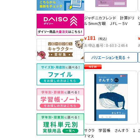
ジャポニカフレンド 計算ドリ
ル５mm方眼 ＪＦＬ－５Ｖ
181
￥
(税込)
お申込番号：8-603-2464
バリエーションを見る
サクラ 学習帳 さんすう １
７マス