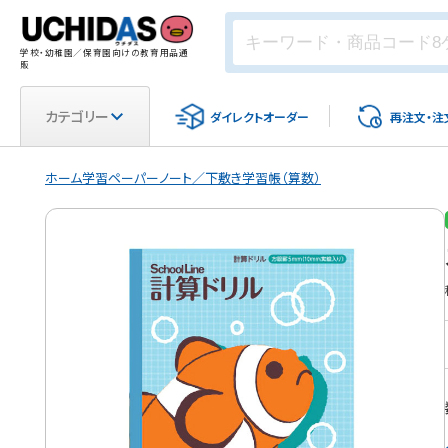
学校・幼稚園／保育園向けの教育用品通
販
カテゴリー
ダイレクト
オーダー
再注文・
注
ホーム
学習ペーパー
ノート／下敷き
学習帳（算数）