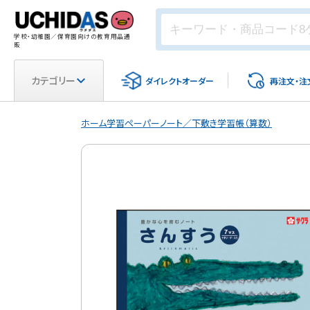
学校・幼稚園／保育園向けの教育用品通
販
カテゴリー
ダイレクト
オーダー
再注文・
注
ホーム
学習ペーパー
ノート／下敷き
学習帳（算数）