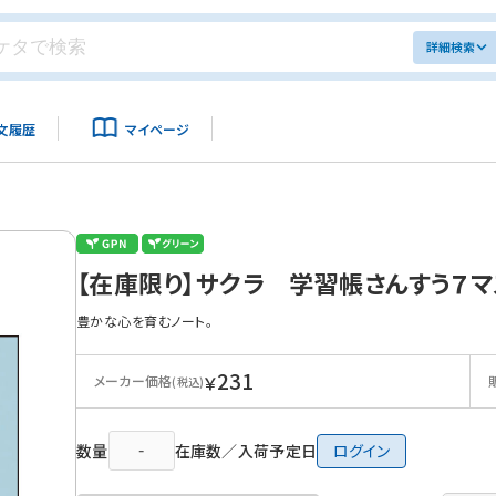
詳細検索
文履歴
マイページ
【在庫限り】サクラ 学習帳さんすう７マ
豊かな心を育むノート。
231
￥
メーカー価格
(税込)
数量
在庫数／入荷予定日
ログイン