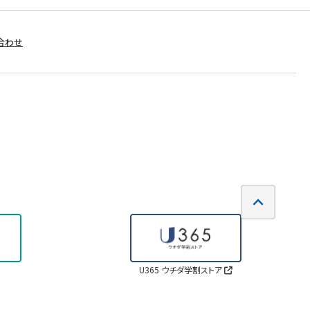
合わせ
U365 ウチダ学割ストア