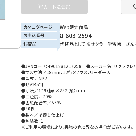
カートに追加
カタログページ
Web限定商品
8-603-2594
お申込番号
代替品
代替品として
※サクラ 学習帳 さん
●JANコード：4901881217258 ●メーカー名：サクラクレ
●マス寸法／18mm、12行×7マス、リーダー入
●型式／NP2
●セミB5判
●寸法／179（横）×252（縦）mm
●白色度／70％
●古紙配合率／55％
●30枚
●製本／糸綴じ仕上げ
●包装数：1
※ご利用の環境により、実物の色と異なる場合がございます。