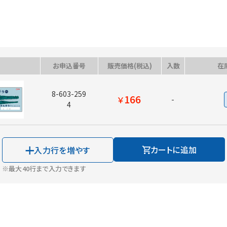
お申込番号
販売価格(税込)
入数
在
8-603-259
166
￥
-
4
カートに追加
入力行を増やす
※最大40行まで入力できます