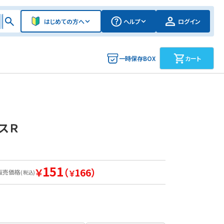
はじめての方へ
ヘルプ
ログイン
一時保存BOX
カート
スＲ
151
￥
（
166）
販売価格
￥
(税込)