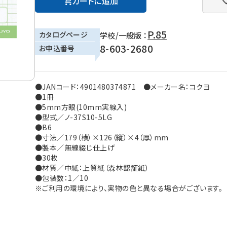
カートに追加
P.85
カタログページ
学校/一般版 ：
8-603-2680
お申込番号
●JANコード：4901480374871 ●メーカー名：コクヨ
●1冊
●5mm方眼(10mm実線入)
●型式／ノ-37S10-5LG
●B6
●寸法／179（横）×126（縦）×4（厚）mm
●製本／無線綴じ仕上げ
●30枚
●材質／中紙：上質紙（森林認証紙）
●包装数：1／10
※ご利用の環境により、実物の色と異なる場合がございます。