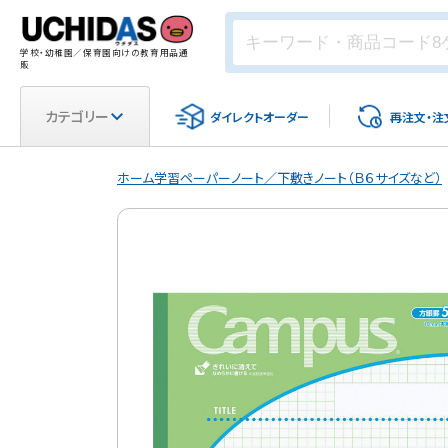
学校・幼稚園／保育園向けの教育用品通
販
カテゴリー
ダイレクト
オーダー
再注文・
注
ホーム
学習ペーパー
ノート／下敷き
ノート（Ｂ６サイズなど）