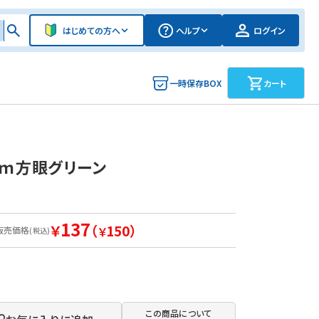
はじめての方へ
ヘルプ
ログイン
一時保存BOX
カート
ｍｍ方眼グリーン
137
￥
（
150）
販売価格
￥
(税込)
この商品について