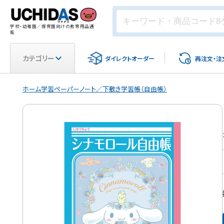
学校・幼稚園／保育園向けの教育用品通
販
カテゴリー
ダイレクト
オーダー
再注文・
注
ホーム
学習ペーパー
ノート／下敷き
学習帳（自由帳）