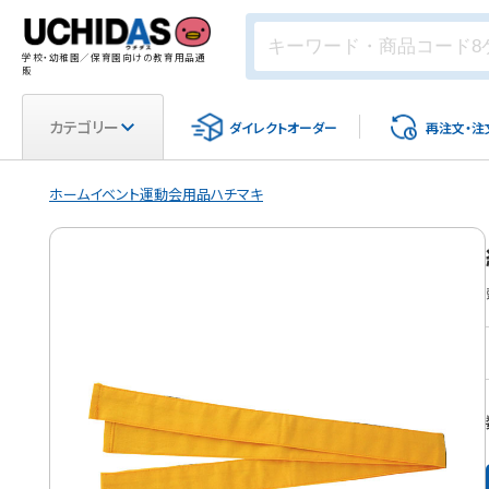
学校・幼稚園／保育園向けの教育用品通
販
カテゴリー
ダイレクト
オーダー
再注文・
注
ホーム
イベント
運動会用品
ハチマキ