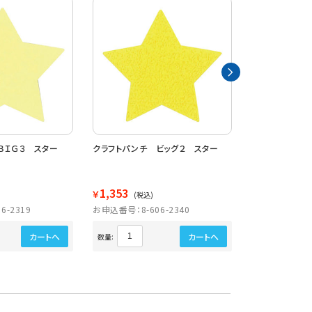
ＢＩＧ３ スター
クラフトパンチ ビッグ２ スター
【在庫限り】ス
スター
1,353
1,441
￥
￥
(税込)
(税込)
6-2319
お申込番号：8-606-2340
お申込番号：8-6
販売終
カートへ
カートへ
数量: