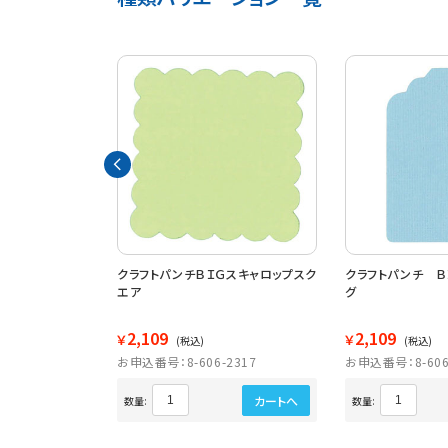
ＩＧ３ サークル
クラフトパンチＢＩＧスキャロップスク
クラフトパンチ Ｂ
エア
グ
2,109
2,109
￥
￥
(税込)
(税込)
2324
お申込番号：8-606-2317
お申込番号：8-606
カートへ
カートへ
数量:
数量: