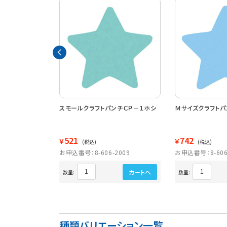
トパンチホシ Ｃ
スモールクラフトパンチＣＰ－１ホシ
Ｍサイズクラフトパ
521
742
￥
￥
(税込)
(税込)
2601
お申込番号：8-606-2009
お申込番号：8-606
カートへ
カートへ
数量:
数量:
種類バリエーション一覧