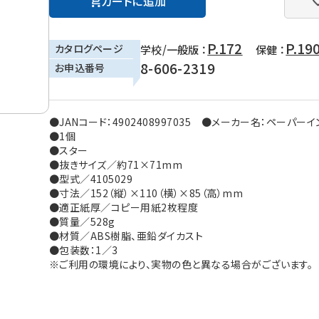
カートに追加
P.172
P.19
カタログページ
学校/一般版 ：
保健 ：
8-606-2319
お申込番号
●JANコード：4902408997035 ●メーカー名：ペーパー
●1個
●スター
●抜きサイズ／約71×71mm
●型式／4105029
●寸法／152（縦）×110（横）×85（高）mm
●適正紙厚／コピー用紙2枚程度
●質量／528g
●材質／ABS樹脂、亜鉛ダイカスト
●包装数：1／3
※ご利用の環境により、実物の色と異なる場合がございます。