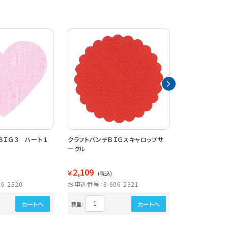
ＢＩＧ３ ハート１
クラフトパンチＢＩＧスキャロップサ
クラフトパンチ
ークル
2,109
2,109
￥
￥
(税込)
(税込)
6-2320
お申込番号：8-606-2321
お申込番号：8-6
カートへ
カートへ
数量:
数量: